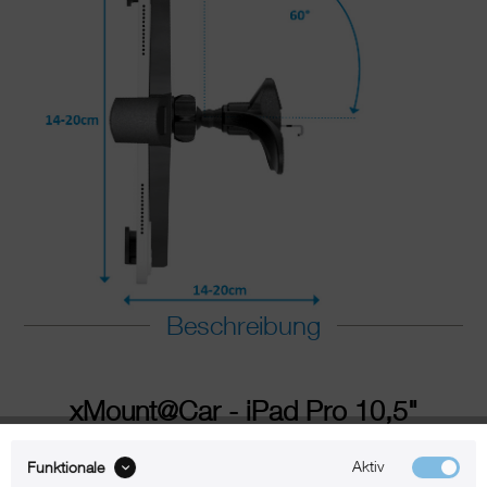
Beschreibung
xMount@Car - iPad Pro 10,5"
Lüftungshalter im Auto einfach
Aktiv
Funktionale
praktisch