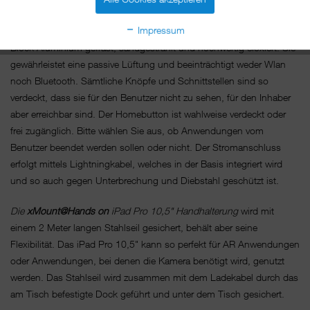
Die
xMount Frame-Base
,
so nennen wir die Basis, in der das iPad
Impressum
Pro 10,5" diebstahlsicher gehalten und geschützt wird, ist aus einem
Block Aluminium gefräst, sandgestrahlt und hochwertig eloxiert. Sie
gewährleistet eine passive Lüftung und beeinträchtigt weder Wlan
noch Bluetooth. Sämtliche Knöpfe und Schnittstellen sind so
verdeckt, dass sie für den Benutzer nicht zu sehen, für den Inhaber
aber erreichbar sind. Der Homebutton ist wahlweise verdeckt oder
frei zugänglich. Bitte wählen Sie aus, ob Anwendungen vom
Benutzer beendet werden sollen oder nicht. Der Stromanschluss
erfolgt mittels Lightningkabel, welches in der Basis integriert wird
und so auch gegen Unterbrechung und Diebstahl geschützt ist.
Die
xMount@Hands on
iPad Pro 10,5" Handhalterung
wird mit
einem 2 Meter langen Stahlseil gesichert, behält aber seine
Flexibilität. Das iPad Pro 10,5" kann so perfekt für AR Anwendungen
oder Anwendungen, bei denen die Kamera benötigt wird, genutzt
werden. Das Stahlseil wird zusammen mit dem Ladekabel durch das
am Tisch befestigte Dock geführt und unter dem Tisch gesichert.