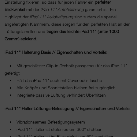
Einstellung fixieren, so dass für jeden Fahrer ein
perfekter
Blickwinkel
mit der
iPad 11" Autohalterung
garantiert ist. Ein
Highlight der
iPad 11" Autohalterung
sind zudem die speziell
angefertigten Klammern, diese sorgen für den perfekten Halt an den
Lüftungslamellen und
tragen
das leichte iPad 11" (unter 1000
Gramm) spielend
.
iPad 11" Halterung Basis // Eigenschaften und Vorteile:
• Mit geschützter Clip-in-Technik passgenau für das iPad 11"
gefertigt
• Hält das iPad 11" auch mit Cover oder Tasche
• Alle Knöpfe und Schnittstellen bleiben frei zugänglich
• Integrierte passive Lüftung verhindert Überhitzen
iPad 11" Halter Lüftungs-Befestigung // Eigenschaften und Vorteile:
• Vibrationsarmes Befestigungssystem
• iPad 11" Halter ist stufenlos um 360° drehbar
• iPad 11" Halter ist im Blickwinkel von 60° einstellbar