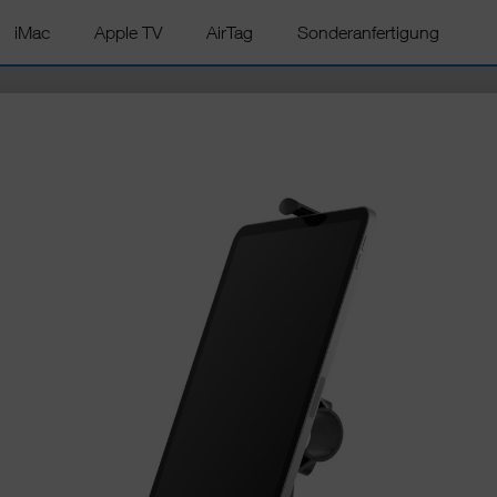
iMac
Apple TV
AirTag
Sonderanfertigung