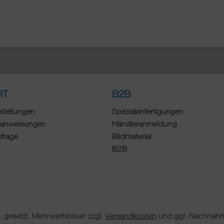
RT
B2B
stellungen
Spezialanfertigungen
anweisungen
Händleranmeldung
nfrage
Bildmaterial
B2B
 gesetzl. Mehrwertsteuer zzgl.
Versandkosten
und ggf. Nachnahm