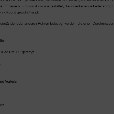
t mit einem Hub von 4 cm ausgestattet, die innenliegende Feder sorgt f
 von xMount gewohnt sind.
nständer oder anderen Rohren befestigt werden, die einen Durchmesser
le:
Pad Pro 11" gefertigt
ig
nd Vorteile:
net