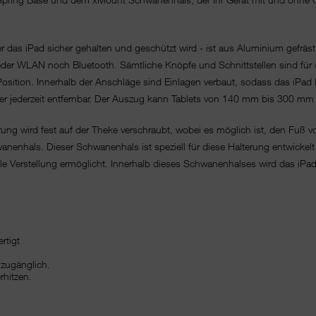
er das iPad sicher gehalten und geschützt wird - ist aus Aluminium gefräst
eder WLAN noch Bluetooth. Sämtliche Knöpfe und Schnittstellen sind für d
 in Position. Innerhalb der Anschläge sind Einlagen verbaut, sodass das 
er jederzeit entfernbar. Der Auszug kann Tablets von 140 mm bis 300 mm
ng wird fest auf der Theke verschraubt, wobei es möglich ist, den Fuß v
nenhals. Dieser Schwanenhals ist speziell für diese Halterung entwickelt 
ble Verstellung ermöglicht. Innerhalb dieses Schwanenhalses wird das iPad
rtigt
 zugänglich.
rhitzen.