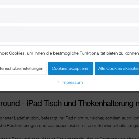
ndet Cookies, um Ihnen die bestmögliche Funktionalität bieten zu könne
tenschutzeinstellungen
Cookies akzeptieren
Alle Cookies akzeptie
Impressum
Beschreibung
round - iPad Tisch und Thekenhalterung 
grierter Ladefunktion, befestigt Ihr iPad nicht nur sicher, sondern auch ko
kliche Position bringen und das superflexibel mit dem Schwanenhals. Es gibt
pring Base und dem xMount Schwanenhals, der Ihr Gerät mit und ohne Cov