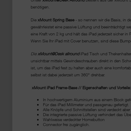
benötigen.
Die
xMount Spring Base
- so nennen wir die Basis, in d
gewährleistet eine passive Lüftung und beeinträchtigt w
eine Kraft von 2 kg und hält das iPad jederzeit sicher
Wenn Sie Ihr iPad mit Cover benutzen, sind diese Bump
Die
xMount@Desk allround
iPad Tisch und Thekenhalteru
unsichtbar mittels Gewindeschrauben direkt in den Schwa
ist, um das iPad fest zu halten aber auch eine komforta
selbst ist dabei jederzeit um 360° drehbar.
xMount iPad Frame-Base // Eigenschaften und Vorteile:
In hochwertigem Aluminium aus einem Block gefe
Für das iPad Millimeter und passgenau gefertigt.
Alle Knöpfe und Schnittstellen sind verdeckt aber
Die integrierte passive Lüftung verhindert das Übe
Wahlweise verdeckter Homebutton
Connector frei zugänglich.