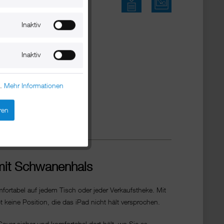
Inaktiv
Inaktiv
n.
Mehr Informationen
ren
mit Schwanenhals
mfortabel auf jedem Tisch oder jeder Verkaufstheke. Mit
 keine Position, die das iPad nicht hält versprochen.
er sicher und komfortabel dort hält, wo Sie es