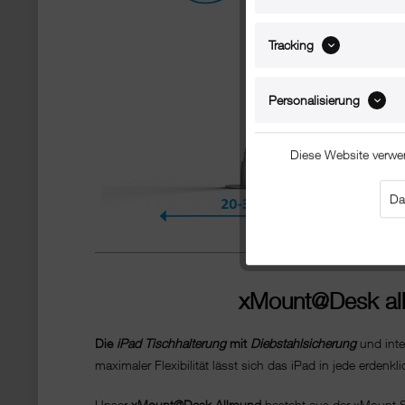
Tracking
Personalisierung
Diese Website verwe
Da
xMount@Desk all
Die
iPad Tischhalterung
mit
Diebstahlsicherung
und inte
maximaler Flexibilität lässt sich das iPad in jede erden
Unser
xMount@Desk Allround
besteht aus der xMount S