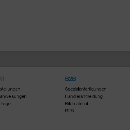
:
RT
B2B
stellungen
Spezialanfertigungen
anweisungen
Händleranmeldung
nfrage
Bildmaterial
B2B