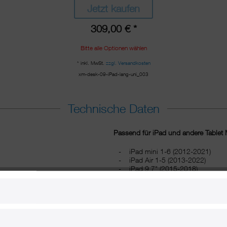
Jetzt kaufen
309,00 € *
Bitte alle Optionen wählen
* inkl. MwSt.
zzgl. Versandkosten
xm-desk-09-iPad-lang-uni_003
Technische Daten
Passend für iPad und andere Tablet M
iPad mini 1-6 (2012-2021)
iPad Air 1-5 (2013-2022)
iPad 9,7" (2015-2018)
iPad Pro 10,5" (2017)
iPad 10,2" (2019-2021)
iPad Pro 11" (2018-2022)
iPad Pro 12,9" (2018-2022)