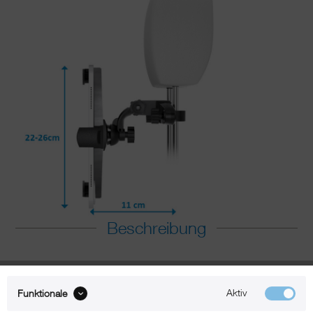
Beschreibung
xMount@Car - iPad Pro 11"
Aktiv
Funktionale
Kopfstützenhalter bringt das Kino ins