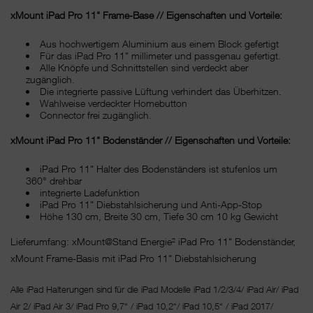
xMount iPad Pro 11" Frame-Base // Eigenschaften und Vorteile:
Aus hochwertigem Aluminium aus einem Block gefertigt
Für das iPad Pro 11" millimeter und passgenau gefertigt.
Alle Knöpfe und Schnittstellen sind verdeckt aber
zugänglich.
Die integrierte passive Lüftung verhindert das Überhitzen.
Wahlweise verdeckter Homebutton
Connector frei zugänglich.
xMount iPad Pro 11" Bodenständer // Eigenschaften und Vorteile:
iPad Pro 11" Halter des Bodenständers ist stufenlos um
360° drehbar
integrierte Ladefunktion
iPad Pro 11" Diebstahlsicherung und Anti-App-Stop
Höhe 130 cm, Breite 30 cm, Tiefe 30 cm 10 kg Gewicht
Lieferumfang: xMount@Stand Energie² iPad Pro 11" Bodenständer,
xMount Frame-Basis mit iPad Pro 11" Diebstahlsicherung
Alle iPad Halterungen sind für die iPad Modelle iPad 1/2/3/4/ iPad Air/ iPad
Air 2/ iPad Air 3/ iPad Pro 9,7“ / iPad 10,2“/ iPad 10,5“ / iPad 2017/