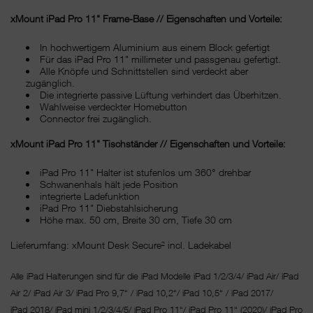
xMount iPad Pro 11" Frame-Base // Eigenschaften und Vorteile:
In hochwertigem Aluminium aus einem Block gefertigt
Für das iPad Pro 11" millimeter und passgenau gefertigt.
Alle Knöpfe und Schnittstellen sind verdeckt aber
zugänglich.
Die integrierte passive Lüftung verhindert das Überhitzen.
Wahlweise verdeckter Homebutton
Connector frei zugänglich.
xMount iPad Pro 11" Tischständer // Eigenschaften und Vorteile:
iPad Pro 11" Halter ist stufenlos um 360° drehbar
Schwanenhals hält jede Position
integrierte Ladefunktion
iPad Pro 11" Diebstahlsicherung
Höhe max. 50 cm, Breite 30 cm, Tiefe 30 cm
Lieferumfang: xMount Desk Secure² incl. Ladekabel
Alle iPad Halterungen sind für die iPad Modelle iPad 1/2/3/4/ iPad Air/ iPad
Air 2/ iPad Air 3/ iPad Pro 9,7“ / iPad 10,2“/ iPad 10,5“ / iPad 2017/
iPad 2018/ iPad mini 1/2/3/4/5/ iPad Pro 11“/
iPad Pro 11“ (2020)/ iPad Pro