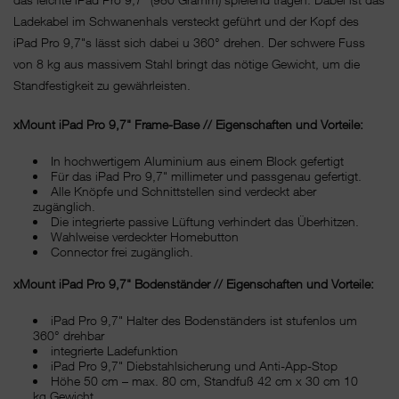
Ladekabel im Schwanenhals versteckt geführt und der Kopf des
iPad Pro 9,7"s lässt sich dabei u 360° drehen. Der schwere Fuss
von 8 kg aus massivem Stahl bringt das nötige Gewicht, um die
Standfestigkeit zu gewährleisten.
xMount iPad Pro 9,7" Frame-Base // Eigenschaften und Vorteile:
In hochwertigem Aluminium aus einem Block gefertigt
Für das iPad Pro 9,7" millimeter und passgenau gefertigt.
Alle Knöpfe und Schnittstellen sind verdeckt aber
zugänglich.
Die integrierte passive Lüftung verhindert das Überhitzen.
Wahlweise verdeckter Homebutton
Connector frei zugänglich.
xMount iPad Pro 9,7" Bodenständer // Eigenschaften und Vorteile:
iPad Pro 9,7" Halter des Bodenständers ist stufenlos um
360° drehbar
integrierte Ladefunktion
iPad Pro 9,7" Diebstahlsicherung und Anti-App-Stop
Höhe 50 cm – max. 80 cm, Standfuß 42 cm x 30 cm 10
kg Gewicht