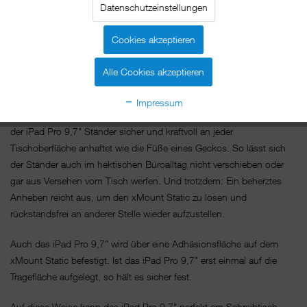
Adhäsionsfüßen an jeder Oberfläche fest. Das iPad Pro 9,7" selbst
Datenschutzeinstellungen
wird auf eine ähnliche Adhäsionsplatte gedrückt. So lässt es sich
gut sichtbar auf jedem Tisch oder Tresen platzieren, bei Bedarf aber
Cookies akzeptieren
auch jederzeit abnehmen und in den Händen halten.
Alle Cookies akzeptieren
Der xMount Static ist aus einem Block Aluminium gefräst und liegt
sicher und schwer in der Hand. Unter dem Fuss sind zwei Gel-
Impressum
Adhäsionskissen angebracht. Ihre Klebewirkung sorgt dafür, dass
der iPad Pro 9,7" Ständer sicher und kraftvoll an jeder
Tischoberfläche anhaftet wie die Füße eines Geckos. So lässt sich
der Ständer auch im hektischen Büroalltag nicht verschieben oder
gar aus Versehen vom Tisch werfen. Und trotzdem: Ein beherztes
Anheben reicht aus, um den xMount Static zu lösen und
rückstandsfrei an anderer Stelle wieder aufzustellen.
Auch das iPad Pro 9,7" wird über eine Adhäsionsfläche auf dem
xMount Static befestigt. Ist das iPad Pro 9,7" erst einmal auf die
Tragefläche aufgelegt, so hält es sicher fest.
Auf diese Weise kann das iPad Pro 9,7" perfekt am Schreibtisch