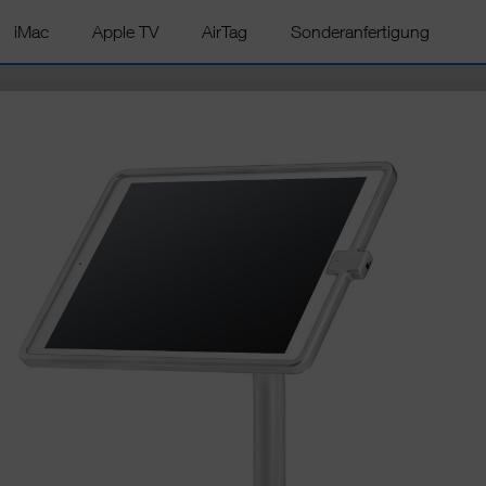
iMac
Apple TV
AirTag
Sonderanfertigung