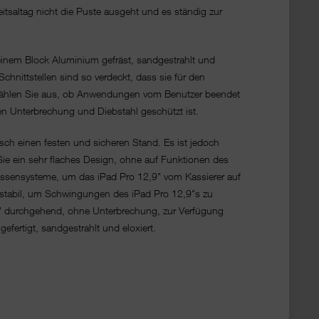
tsaltag nicht die Puste ausgeht und es ständig zur
 einem Block Aluminium gefräst, sandgestrahlt und
hnittstellen sind so verdeckt, dass sie für den
te wählen Sie aus, ob Anwendungen vom Benutzer beendet
gen Unterbrechung und Diebstahl geschützt ist.
sch einen festen und sicheren Stand. Es ist jedoch
e ein sehr flaches Design, ohne auf Funktionen des
Kassensysteme, um das iPad Pro 12,9" vom Kassierer auf
stabil, um Schwingungen des iPad Pro 12,9"s zu
,9" durchgehend, ohne Unterbrechung, zur Verfügung
efertigt, sandgestrahlt und eloxiert.