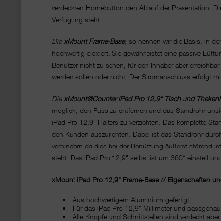
verdeckten Homebutton den Ablauf der Präsentation. Die
Verfügung steht.
Die
xMount Frame-Base
,
so nennen wir die Basis, in de
hochwertig eloxiert. Sie gewährleistet eine passive Lüf
Benutzer nicht zu sehen, für den Inhaber aber erreichb
werden sollen oder nicht. Der Stromanschluss erfolgt mi
Die
xMount@Counter iPad Pro 12,9" Tisch und Thekenh
möglich, den Fuss zu entfernen und das Standrohr unsi
iPad Pro 12,9" Halters zu verzichten. Das komplette St
den Kunden auszurichten. Dabei ist das Standrohr du
verhindern da dies bei der Benützung äußerst störend i
steht. Das iPad Pro 12,9" selbst ist um 360° einstell und
xMount iPad Pro 12,9" Frame-Base // Eigenschaften und
Aus hochwertigem Aluminium gefertigt
Für das iPad Pro 12,9" Millimeter und passgenau 
Alle Knöpfe und Schnittstellen sind verdeckt aber