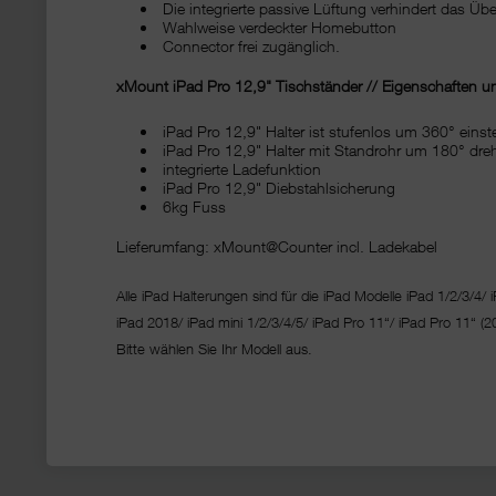
Die integrierte passive Lüftung verhindert das Übe
Wahlweise verdeckter Homebutton
Connector frei zugänglich.
xMount iPad Pro 12,9" Tischständer // Eigenschaften un
iPad Pro 12,9" Halter ist stufenlos um 360° einst
iPad Pro 12,9" Halter mit Standrohr um 180° dre
integrierte Ladefunktion
iPad Pro 12,9" Diebstahlsicherung
6kg Fuss
Lieferumfang: xMount@Counter incl. Ladekabel
Alle iPad Halterungen sind für die iPad Modelle iPad 1/2/3/4/ i
iPad 2018/ iPad mini 1/2/3/4/5/ iPad Pro 11“/
iPad Pro 11“ (2
Bitte wählen Sie Ihr Modell aus.