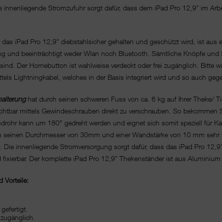
 innenliegende Stromzufuhr sorgt dafür, dass dem iPad Pro 12,9" im Arbei
r das iPad Pro 12,9" diebstahlsicher gehalten und geschützt wird, ist aus
tung und beeinträchtigt weder Wlan noch Bluetooth. Sämtliche Knöpfe und Sc
ar sind. Der Homebutton ist wahlweise verdeckt oder frei zugänglich. Bit
ttels Lightningkabel, welches in der Basis integriert wird und so auch ge
alterung
hat durch seinen schweren Fuss von ca. 6 kg auf Ihrer Theke/ Ti
chtbar mittels Gewindeschrauben direkt zu verschrauben. So bekommen Si
androhr kann um 180° gedreht werden und eignet sich somit speziell für 
rch seinen Durchmesser von 30mm und einer Wandstärke von 10 mm sehr 
st. Die innenliegende Stromversorgung sorgt dafür, dass das iPad Pro 12
 fixierbar. Der komplette iPad Pro 12,9" Thekenständer ist aus Aluminium g
 Vorteile:
gefertigt.
 zugänglich.