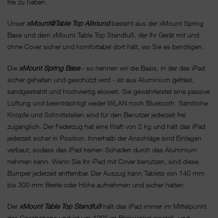
frei zu haben.
Unser
xMount@Table Top Allround
besteht aus der xMount Spring
Base und dem xMount Table Top Standfuß, der Ihr Gerät mit und
ohne Cover sicher und komfortabel dort hält, wo Sie es benötigen.
Die
xMount Spring Base
- so nennen wir die Basis, in der das iPad
sicher gehalten und geschützt wird - ist aus Aluminium gefräst,
sandgestrahlt und hochwertig eloxiert. Sie gewährleistet eine passive
Lüftung und beeinträchtigt weder WLAN noch Bluetooth. Sämtliche
Knöpfe und Schnittstellen sind für den Benutzer jederzeit frei
zugänglich. Der Federzug hat eine Kraft von 2 kg und hält das iPad
jederzeit sicher in Position. Innerhalb der Anschläge sind Einlagen
verbaut, sodass das iPad keinen Schaden durch das Aluminium
nehmen kann. Wenn Sie Ihr iPad mit Cover benutzen, sind diese
Bumper jederzeit entfernbar. Der Auszug kann Tablets von 140 mm
bis 300 mm Breite oder Höhe aufnehmen und sicher halten.
Der
xMount Table Top Standfuß
hält das iPad immer im Mittelpunkt
des Geschehens und ist um 120° im Blickwinkel einstell- und