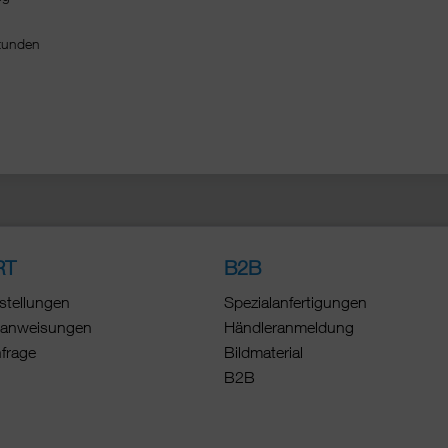
Stunden
RT
B2B
stellungen
Spezialanfertigungen
anweisungen
Händleranmeldung
nfrage
Bildmaterial
B2B