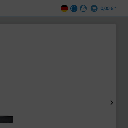
0,00 € *
DE