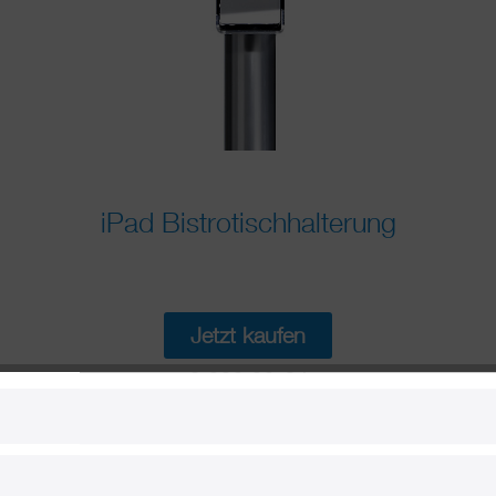
iPad Bistrotischhalterung
Jetzt kaufen
2.000,00 € *
* inkl. MwSt.
zzgl. Versandkosten
Lieferzeit 1-2 Werktage
sp-01