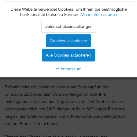
Windschutzscheibe. Einfach iPhone 12 mini an den xMount@Cover
Mount halten und schon ist es sicher im Auto befestigt.
Diese Website verwendet Cookies, um Ihnen die bestmögliche
Funktionalität bieten zu können.
Mehr Informationen
Das Geheimnis des xMount@Cover Mount ist die Dockplate, ein
Datenschutzeinstellungen
kleines nur 0,2mm dickes aus Metall gefertigtes Plättchen, das Sie
problemlos zwischen Hülle und iPhone 12 mini, direkt auf dem
Cookies akzeptieren
iPhone 12 mini oder sogar zwischen Akkudeckel und iPhone 12
mini platzieren können und die passgenau vom Magneten der
Alle Cookies akzeptieren
Halterung angezogen wird. Egal ob Hoch- oder Querformat, der
Magnet hält Ihr iPhone 12 mini in jeder gewünschten Position. Stört
Impressum
dabei aber weder das Signal noch noch den Empfang.
Befestigt wird die Halterung über einen Saugnapf an der
Windschutzscheibe, damit Sie die Navigation oder Ihre
Lieblingsmusik nie aus den Augen verlieren. Der Kopf lässt sich
selbstverständlich um 360° drehen und um 60° in jede Richtung
neigen, damit Sie von jedem Punkt Ihres Autos aus perfekte Sicht
auf Ihr iPhone 12 mini haben.
Einfach das iPhone 12 mini aus der Hülle nehmen, das