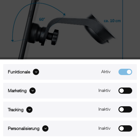
Aktiv
Funktionale
Inaktiv
Marketing
Beschreibung
Inaktiv
Tracking
xMount@Cover Mount – iPhone 12 mini Halterung mit Saugnapf
und Magnet
Inaktiv
Personalisierung
Befestigen Sie Ihr iPhone 12 mini mit Hülle an Ihrer