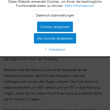
Einfach iPhone 13 an den xMount@Cover Mount halten und schon
Diese Website verwendet Cookies, um Ihnen die bestmögliche
Funktionalität bieten zu können.
Mehr Informationen
ist es sicher im Auto befestigt.
Datenschutzeinstellungen
Das Geheimnis des xMount@Cover Mount ist die Dockplate, ein
kleines nur 0,2mm dickes aus Metall gefertigtes Plättchen, das Sie
Cookies akzeptieren
problemlos zwischen Hülle und iPhone 13, direkt auf dem iPhone
13 oder sogar zwischen Akkudeckel und iPhone 13 platzieren
Alle Cookies akzeptieren
können und die passgenau vom Magneten der Halterung
angezogen wird. Egal ob Hoch- oder Querformat, der Magnet hält Ihr
Impressum
iPhone 13 in jeder gewünschten Position. Stört dabei aber weder
das Signal noch noch den Empfang.
Befestigt wird die Halterung über einen Saugnapf an der
Windschutzscheibe, damit Sie die Navigation oder Ihre
Lieblingsmusik nie aus den Augen verlieren. Der Kopf lässt sich
selbstverständlich um 360° drehen und um 60° in jede Richtung
neigen, damit Sie von jedem Punkt Ihres Autos aus perfekte Sicht
auf Ihr iPhone 13 haben.
Einfach das iPhone 13 aus der Hülle nehmen, das mitgelieferten