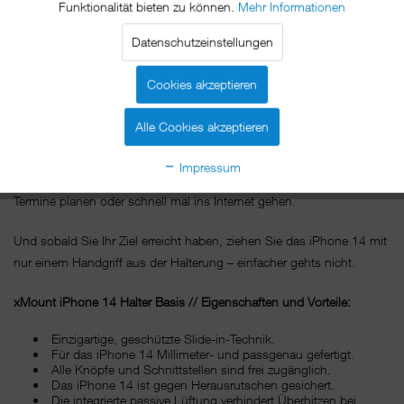
Funktionalität bieten zu können.
Mehr Informationen
an den Lamellen des Lüftungsschachtes Ihres Fahrzeugs.
Besonders empfehlenswert ist diese Art der Befestigung für
Datenschutzeinstellungen
Fahrzeuge mit kleiner Windschutzscheibe.
Cookies akzeptieren
Mit xMount@Car für die Lüftung navigiert Sie Ihr iPhone 14 in
angenehmer Sichtweite an das gewünschte Fahrtziel, versorgt Sie
Alle Cookies akzeptieren
unterwegs mit Ihrer Lieblingsmusik und ist immer zum Telefonieren
bereit.So verpassen Sie keinen wichtigen Anruf mehr und können
Impressum
während einer kurzen Pause Ihre E-Mails bearbeiten, die nächsten
Termine planen oder schnell mal ins Internet gehen.
Und sobald Sie Ihr Ziel erreicht haben, ziehen Sie das iPhone 14 mit
nur einem Handgriff aus der Halterung – einfacher gehts nicht.
xMount iPhone 14 Halter Basis // Eigenschaften und Vorteile:
Einzigartige, geschützte Slide-in-Technik.
Für das iPhone 14 Millimeter- und passgenau gefertigt.
Alle Knöpfe und Schnittstellen sind frei zugänglich.
Das iPhone 14 ist gegen Herausrutschen gesichert.
Die integrierte passive Lüftung verhindert Überhitzen bei