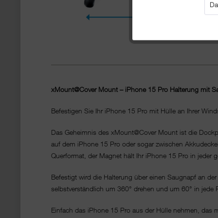
Da
xMount@Cover Mount – iPhone 15 Pro Halterung mit 
Befestigen Sie Ihr iPhone 15 Pro mit Hülle an Ihrer Wi
Das Geheimnis des xMount@Cover Mount ist die Dockplate
auf dem iPhone 15 Pro oder sogar zwischen Akkudeckel
Querformat, der Magnet hält Ihr iPhone 15 Pro in jede
Befestigt wird die Halterung über einen Saugnapf an der
selbstverständlich um 360° drehen und um 60° in jede R
Einfach das iPhone 15 Pro aus der Hülle nehmen, das m