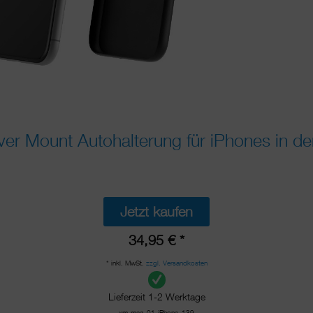
r Mount Autohalterung für iPhones in der
Jetzt kaufen
34,95 € *
* inkl. MwSt.
zzgl. Versandkosten
Lieferzeit 1-2 Werktage
xm-mag-01-iPhone_139