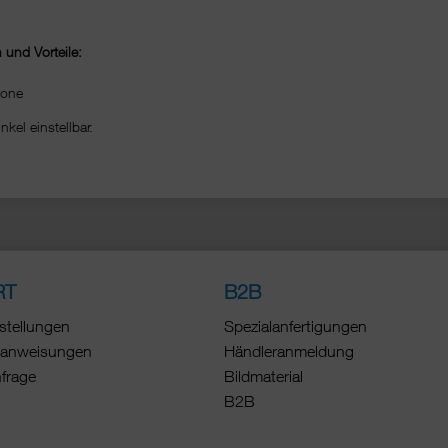
und Vorteile:
fone
kel einstellbar.
RT
B2B
stellungen
Spezialanfertigungen
anweisungen
Händleranmeldung
nfrage
Bildmaterial
B2B