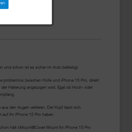
ren
 und schon ist es sicher im Auto befestigt.
ie problemlos zwischen Hülle und iPhone 15 Pro, direkt
der Halterung angezogen wird. Egal ob Hoch- oder
 Empfang.
 aus den Augen verlieren. Der Kopf lässt sich
t auf Ihr iPhone 15 Pro haben.
 schon hält xMount@Cover Mount Ihr iPhone 15 Pro