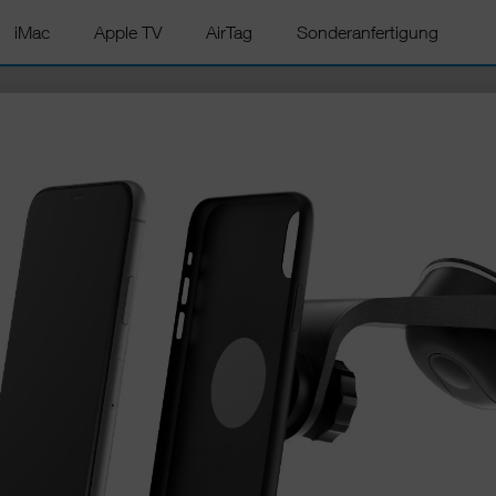
iMac
Apple TV
AirTag
Sonderanfertigung