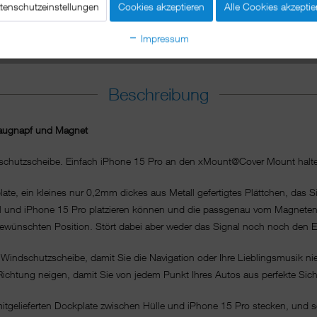
tenschutzeinstellungen
Cookies akzeptieren
Alle Cookies akzeptie
Impressum
Beschreibung
Saugnapf und Magnet
ndschutzscheibe. Einfach iPhone 15 Pro an den xMount@Cover Mount halten
, ein kleines nur 0,2mm dickes aus Metall gefertigtes Plättchen, das S
 und iPhone 15 Pro platzieren können und die passgenau vom Magneten 
r gewünschten Position. Stört dabei aber weder das Signal noch noch den
 Windschutzscheibe, damit Sie die Navigation oder Ihre Lieblingsmusik nie
ichtung neigen, damit Sie von jedem Punkt Ihres Autos aus perfekte Sich
itgelieferten Dockplate zwischen Hülle und iPhone 15 Pro stecken, und