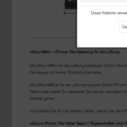
Diese Website verwe
Da
xMount@Air – iPhone 16e Halterung für die Lüftung
Mit xMount@Air für die Lüftung befestigen Sie Ihr iPho
Fahrzeuge mit kleiner Windschutzscheibe.
Mit xMount@Car für die Lüftung navigiert Sie Ihr iPhon
Telefonieren bereit.So verpassen Sie keinen wichtigen 
Internet gehen.
Und sobald Sie Ihr Ziel erreicht haben, ziehen Sie das i
xMount iPhone 16e Halter Basis // Eigenschaften und Vo