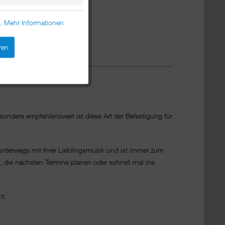
n.
Mehr Informationen
ren
onders empfehlenswert ist diese Art der Befestigung für
 unterwegs mit Ihrer Lieblingsmusik und ist immer zum
, die nächsten Termine planen oder schnell mal ins
ht.