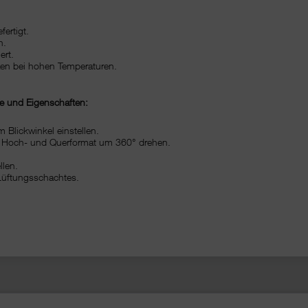
ertigt.
h.
ert.
tzen bei hohen Temperaturen.
le und Eigenschaften:
m Blickwinkel einstellen.
im Hoch- und Querformat um 360° drehen.
llen.
Lüftungsschachtes.