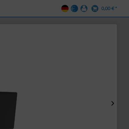
0,00 € *
DE