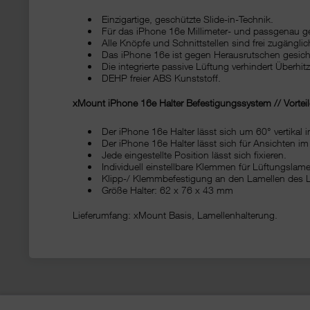
Einzigartige, geschützte Slide-in-Technik.
Für das iPhone 16e Millimeter- und passgenau gef
Alle Knöpfe und Schnittstellen sind frei zugänglic
Das iPhone 16e ist gegen Herausrutschen gesich
Die integrierte passive Lüftung verhindert Überhi
DEHP freier ABS Kunststoff.
xMount iPhone 16e Halter Befestigungssystem // Vortei
Der iPhone 16e Halter lässt sich um 60° vertikal i
Der iPhone 16e Halter lässt sich für Ansichten 
Jede eingestellte Position lässt sich fixieren.
Individuell einstellbare Klemmen für Lüftungslame
Klipp-/ Klemmbefestigung an den Lamellen des 
Größe Halter: 62 x 76 x 43 mm
Lieferumfang: xMount Basis, Lamellenhalterung.