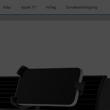
iMac
Apple TV
AirTag
Sonderanfertigung