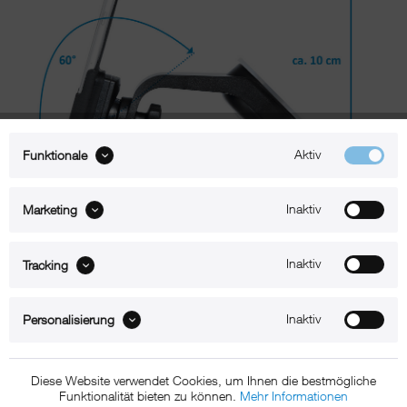
Aktiv
Funktionale
Inaktiv
Marketing
Inaktiv
Tracking
Beschreibung
Inaktiv
Personalisierung
xMount@Boat – iPhone
4-4S
Halterung für die maritime Anwendung
Mit xMount@Boot navigieren Sie mit Ihrem iPhone 4-4S über
Diese Website verwendet Cookies, um Ihnen die bestmögliche
Binnengewässer oder auf offener See. Sie informieren sich über die
Funktionalität bieten zu können.
Mehr Informationen