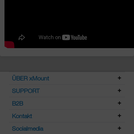
ÜBER xMount
SUPPORT
B2B
Kontakt
Socialmedia