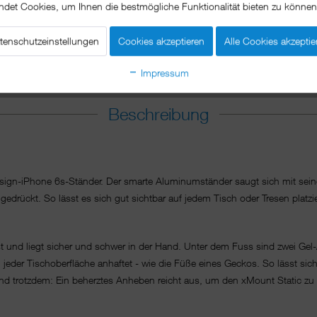
ndet Cookies, um Ihnen die bestmögliche Funktionalität bieten zu könne
tenschutzeinstellungen
Cookies akzeptieren
Alle Cookies akzeptie
Impressum
Beschreibung
Design-iPhone 6s-Ständer. Der smarte Aluminumständer saugt sich mit sei
gedrückt. So lässt es sich gut sichtbar auf jedem Tisch oder Tresen platz
t und liegt sicher und schwer in der Hand. Unter dem Fuss sind zwei Gel
n jeder Tischoberfläche anhaftet - wie die Füße eines Geckos. So lässt sic
d trotzdem: Ein beherztes Anheben reicht aus, um den xMount Static zu l