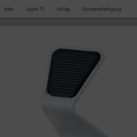
iMac
Apple TV
AirTag
Sonderanfertigung