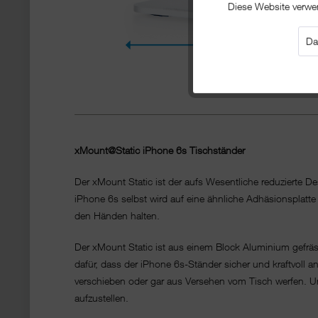
Diese Website verwe
Da
xMount@Static iPhone 6s Tischständer
Der xMount Static ist der aufs Wesentliche reduzierte 
iPhone 6s selbst wird auf eine ähnliche Adhäsionsplatte 
den Händen halten.
Der xMount Static ist aus einem Block Aluminium gefräs
dafür, dass der iPhone 6s-Ständer sicher und kraftvoll a
verschieben oder gar aus Versehen vom Tisch werfen. Un
aufzustellen.