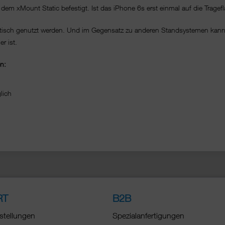
m xMount Static befestigt. Ist das iPhone 6s erst einmal auf die Trageflä
btisch genutzt werden. Und im Gegensatz zu anderen Standsystemen kann
r ist.
n:
änglich
RT
B2B
stellungen
Spezialanfertigungen