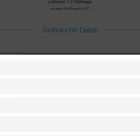
Lieferzeit 1-2 Werktage
xm-desk-03-iPhone-01_007
Technische Daten