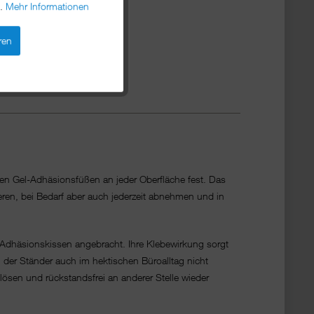
n.
Mehr Informationen
ren
nen Gel-Adhäsionsfüßen an jeder Oberfläche fest. Das
ieren, bei Bedarf aber auch jederzeit abnehmen und in
-Adhäsionskissen angebracht. Ihre Klebewirkung sorgt
h der Ständer auch im hektischen Büroalltag nicht
ösen und rückstandsfrei an anderer Stelle wieder