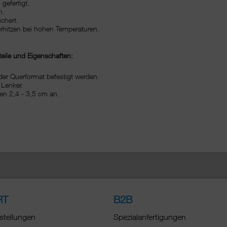
gefertigt.
h.
chert.
erhitzen bei hohen Temperaturen.
teile und Eigenschaften:
der Querformat befestigt werden.
 Lenker.
en 2,4 - 3,5 cm an.
RT
B2B
stellungen
Spezialanfertigungen