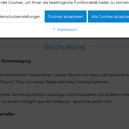
ndet Cookies, um Ihnen die bestmögliche Funktionalität bieten zu könne
tenschutzeinstellungen
Cookies akzeptieren
Alle Cookies akzeptie
Impressum
Beschreibung
r Rohrbefestigung
persönlichen Fitnesstrainer: Lassen Sie sich von Ihrer Lieblingsmusik so
Phone 7 Plus zum festen Bestandteil Ihres Fitnessprogramms.
önnen Sie Ihre sportlichen Leistungen sofort auswerten und anderen mitte
r einem Handgriff aus der Halterung – sportlicher gehts nicht.
nschaften: