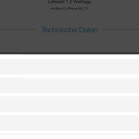
Lieferzeit 1-2 Werktage
xm-Bike-02-iPhone-06_711
Technische Daten