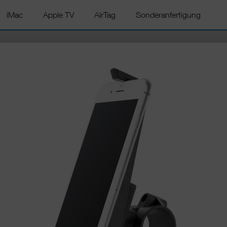
iMac
Apple TV
AirTag
Sonderanfertigung