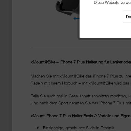
Diese Website verwe
Da
xMount@Bike – iPhone 7 Plus Halterung für Lenker ode
Machen Sie mit xMount@Bike das iPhone 7 Plus zu Ihrem 
Radeln mit Ihrem Hörbuch – mit xMount@Bike wird das i
Falls Sie auch mal in Gesellschaft schwitzen möchten, k
Und nach dem Sport nehmen Sie das iPhone 7 Plus mit nu
xMount
iPhone 7 Plus
Halter Basis // Vorteile und Eige
Einzigartige, geschützte Slide-in-Technik.