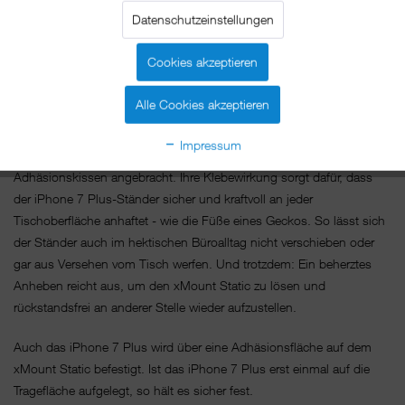
7 Plus-Ständer. Der smarte Aluminumständer saugt sich mit seinen
Datenschutzeinstellungen
Gel-Adhäsionsfüßen an jeder Oberfläche fest. Das iPhone 7 Plus
selbst wird auf eine ähnliche Adhäsionsplatte gedrückt. So lässt es
Cookies akzeptieren
sich gut sichtbar auf jedem Tisch oder Tresen platzieren, bei Bedarf
aber auch jederzeit abnehmen und in den Händen halten.
Alle Cookies akzeptieren
Der xMount Static ist aus einem Block Aluminium gefräst und liegt
Impressum
sicher und schwer in der Hand. Unter dem Fuss sind zwei Gel-
Adhäsionskissen angebracht. Ihre Klebewirkung sorgt dafür, dass
der iPhone 7 Plus-Ständer sicher und kraftvoll an jeder
Tischoberfläche anhaftet - wie die Füße eines Geckos. So lässt sich
der Ständer auch im hektischen Büroalltag nicht verschieben oder
gar aus Versehen vom Tisch werfen. Und trotzdem: Ein beherztes
Anheben reicht aus, um den xMount Static zu lösen und
rückstandsfrei an anderer Stelle wieder aufzustellen.
Auch das iPhone 7 Plus wird über eine Adhäsionsfläche auf dem
xMount Static befestigt. Ist das iPhone 7 Plus erst einmal auf die
Tragefläche aufgelegt, so hält es sicher fest.