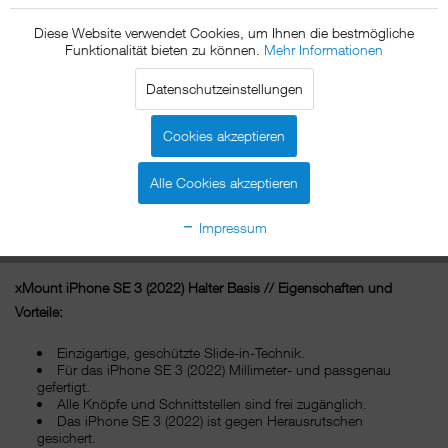
Binnengewässer oder auf offener See. Sie informieren sich über die
aktuelle Wetterlage, zeichnen die zurückgelegte Route auf und sind
Diese Website verwendet Cookies, um Ihnen die bestmögliche
Funktionalität bieten zu können.
Mehr Informationen
dabei jederzeit telefonisch erreichbar.
Datenschutzeinstellungen
Alles auf einen Blick und mit einem Griff, denn mit xMount@Boot
hat Ihr iPhone SE 3 (2022) einen festen Platz auf dem Boot.
Cookies akzeptieren
xMount@Boot kann mit einem Saugadapter befestigt werden, der
selbst schwersten Seegängen standhält. Ohne Adapter lässt sich der
Alle Cookies akzeptieren
iPhone SE 3 (2022) Halter mit dem Saugnapf schnell an allen glatten
Oberflächen befestigen. xMount@Boot, damit Sie auch auf dem
Impressum
Wasser alle Vorzüge Ihres iPhones 5s sicher nutzen können.
xMount iPhone SE 3 (2022) Halter Basis // Eigenschaften und
Vorteile:
Einzigartige, geschützte Slide-in-Technik.
Für das iPhone SE 3 (2022) Millimeter- und passgenau
gefertigt.
Alle Knöpfe und Schnittstellen sind frei zugänglich.
Das iPhone SE 3 (2022) ist gegen Herausrutschen
gesichert.