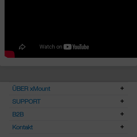
ÜBER xMount
SUPPORT
B2B
Kontakt