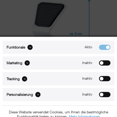
Aktiv
Funktionale
Inaktiv
Marketing
Inaktiv
Tracking
Beschreibung
Inaktiv
Personalisierung
xMount@Static iPhone SE 3 (2022) Tischständer
Diese Website verwendet Cookies, um Ihnen die bestmögliche
Der xMount Static ist der aufs Wesentliche reduzierte Design-iPhone
Funktionalität bieten zu können.
Mehr Informationen