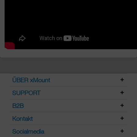
ÜBER xMount
SUPPORT
B2B
Kontakt
Socialmedia