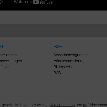
RT
B2B
stellungen
Spezialanfertigungen
anweisungen
Händleranmeldung
nfrage
Bildmaterial
B2B
 gesetzl. Mehrwertsteuer zzgl.
Versandkosten
und ggf. Nachnahm