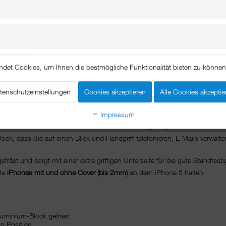
ndet Cookies, um Ihnen die bestmögliche Funktionalität bieten zu könne
Beschreibung
tenschutzeinstellungen
Cookies akzeptieren
Alle Cookies akzeptie
@Dock- iPhone XR Dockingstation aus Al
Impressum
sten Platz auf dem Schreibtisch und ab sofort genügen ein Blick und ein
ock, dass Sie auf einen Blick und Handgriff telefonieren, E-Mails verwalt
äst und sorgt mit einer extra griffigen Unterseite für die gute Standfest
lle
iPhones mit und ohne Cover (bis 2mm)
ab dem iPhone 5 halten.
luminium-Block gefräst
in Position