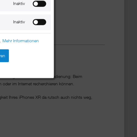
Inaktiv
Inaktiv
n.
Mehr Informationen
ren
uminium
 Handgriff für die schnelle Bedienung: Beim
en oder im Internet recherchieren können.
igkeit Ihres iPhones XR da rutsch auch nichts weg,