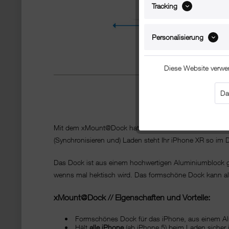
Tracking
Personalisierung
Diese Website verwe
Da
xMount
Mit dem xMount@Dock hat Ihr iPhone XR endlich einen fe
(Synchronisieren und) Laden steht Ihr iPhone XR so im D
Das Dock ist aus einem hochwertigen Aluminiumblock gefr
wenns mal hektisch wird. Das formschöne Dock kann a
xMount@Dock // Eigenschaften und Vorteile:
Formschönes Dock für das iPhone, aus einem A
Hält
alle iPhone
(ab iPhone 5) beim Laden sicher 