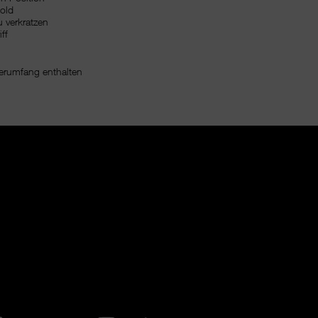
gold
u verkratzen
iff
erumfang enthalten