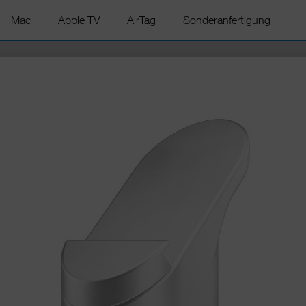
iMac
Apple TV
AirTag
Sonderanfertigung