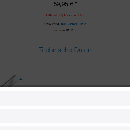
59,95 € *
Bitte alle Optionen wählen
* inkl. MwSt.
zzgl. Versandkosten
xm-dock-01_235
Technische Daten