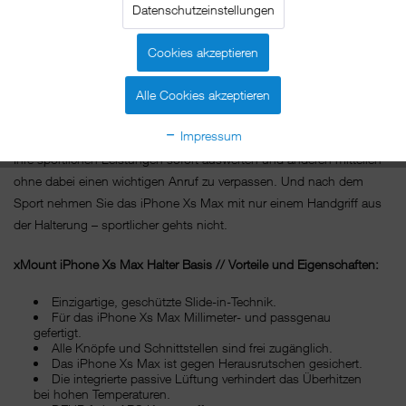
Datenschutzeinstellungen
Machen Sie mit xMount@Bike das iPhone Xs Max zu Ihrem
persönlichen Fitnesstrainer: Lassen Sie sich von Ihrer
Cookies akzeptieren
Lieblingsmusik so richtig in Fahrt bringen oder entspannen Sie beim
Radeln mit Ihrem Hörbuch – mit xMount@Bike wird das iPhone Xs
Alle Cookies akzeptieren
Max zum festen Bestandteil Ihres Fitnessprogramms.
Impressum
Falls Sie auch mal in Gesellschaft schwitzen möchten, können Sie
Ihre sportlichen Leistungen sofort auswerten und anderen mitteilen –
ohne dabei einen wichtigen Anruf zu verpassen. Und nach dem
Sport nehmen Sie das iPhone Xs Max mit nur einem Handgriff aus
der Halterung – sportlicher gehts nicht.
xMount iPhone Xs Max Halter Basis // Vorteile und Eigenschaften:
Einzigartige, geschützte Slide-in-Technik.
Für das iPhone Xs Max Millimeter- und passgenau
gefertigt.
Alle Knöpfe und Schnittstellen sind frei zugänglich.
Das iPhone Xs Max ist gegen Herausrutschen gesichert.
Die integrierte passive Lüftung verhindert das Überhitzen
bei hohen Temperaturen.