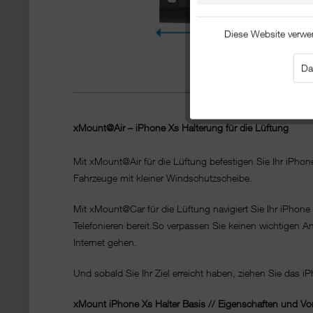
Diese Website verwe
Da
xMount@Air – iPhone Xs Halterung für die Lüftung
Mit xMount@Air für die Lüftung befestigen Sie Ihr iPho
Fahrzeuge mit kleiner Windschutzscheibe.
Mit xMount@Car für die Lüftung navigiert Sie Ihr iPhone
Telefonieren bereit.So verpassen Sie keinen wichtigen 
Internet gehen.
Und sobald Sie Ihr Ziel erreicht haben, ziehen Sie das i
xMount iPhone Xs Halter Basis // Eigenschaften und Vor