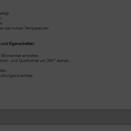
rtigt.
h.
t.
tzen bei hohen Temperaturen.
e und Eigenschaften:
 Blickwinkel einstellen.
m Hoch- und Querformat um 360° drehen.
llen.
Lüftungsschachtes.