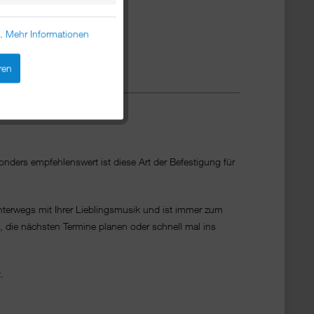
n.
Mehr Informationen
ren
nders empfehlenswert ist diese Art der Befestigung für
unterwegs mit Ihrer Lieblingsmusik und ist immer zum
, die nächsten Termine planen oder schnell mal ins
.