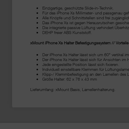
Einzigartige, geschützte Slide-in-Technik.
Für das iPhone Xs Millimeter- und passgenau gefe
Alle Knöpfe und Schnittstellen sind frei zugänglic
Das iPhone Xs ist gegen Herausrutschen gesicher
Die integrierte passive Lüftung verhindert Überhi
DEHP freier ABS Kunststoff.
xMount iPhone Xs Halter Befestigungssystem // Vorteil
Der iPhone Xs Halter lässt sich um 60° vertikal im
Der iPhone Xs Halter lässt sich für Ansichten i
Jede eingestellte Position lässt sich fixieren.
Individuell einstellbare Klemmen für Lüftungslame
Klipp-/ Klemmbefestigung an den Lamellen des 
Größe Halter: 62 x 76 x 43 mm
Lieferumfang: xMount Basis, Lamellenhalterung.