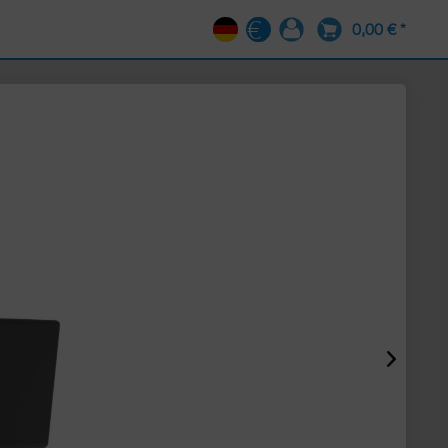
0,00 € *
DE