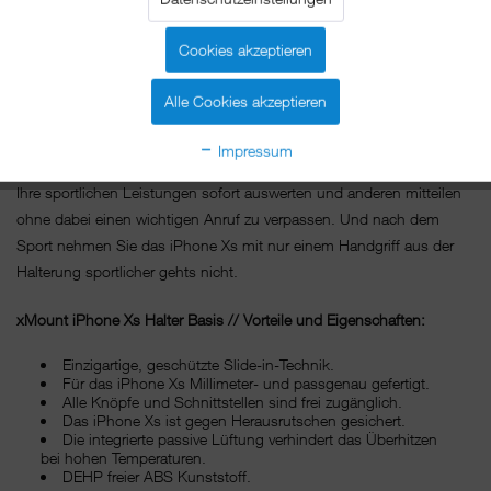
Machen Sie mit xMount@Bike das iPhone Xs zu Ihrem persönlichen
Fitnesstrainer: Lassen Sie sich von Ihrer Lieblingsmusik so richtig in
Cookies akzeptieren
Fahrt bringen oder entspannen Sie beim Radeln mit Ihrem Hörbuch
mit xMount@Bike wird das iPhone Xs zum festen Bestandteil Ihres
Alle Cookies akzeptieren
Fitnessprogramms.
Impressum
Falls Sie auch mal in Gesellschaft schwitzen möchten, können Sie
Ihre sportlichen Leistungen sofort auswerten und anderen mitteilen
ohne dabei einen wichtigen Anruf zu verpassen. Und nach dem
Sport nehmen Sie das iPhone Xs mit nur einem Handgriff aus der
Halterung sportlicher gehts nicht.
xMount
iPhone Xs
Halter Basis // Vorteile und Eigenschaften:
Einzigartige, geschützte Slide-in-Technik.
Für das iPhone Xs Millimeter- und passgenau gefertigt.
Alle Knöpfe und Schnittstellen sind frei zugänglich.
Das iPhone Xs ist gegen Herausrutschen gesichert.
Die integrierte passive Lüftung verhindert das Überhitzen
bei hohen Temperaturen.
DEHP freier ABS Kunststoff.