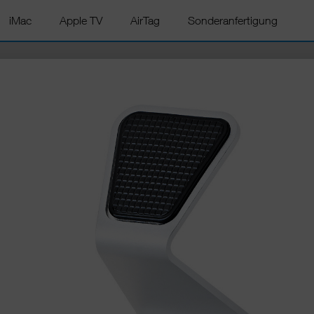
iMac
Apple TV
AirTag
Sonderanfertigung