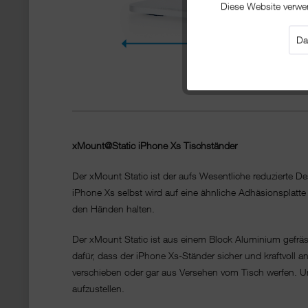
Diese Website verwe
Da
xMount@Static iPhone Xs Tischständer
Der xMount Static ist der aufs Wesentliche reduzierte 
iPhone Xs selbst wird auf eine ähnliche Adhäsionsplatte 
den Händen halten.
Der xMount Static ist aus einem Block Aluminium gefräs
dafür, dass der iPhone Xs-Ständer sicher und kraftvoll a
verschieben oder gar aus Versehen vom Tisch werfen. Un
aufzustellen.