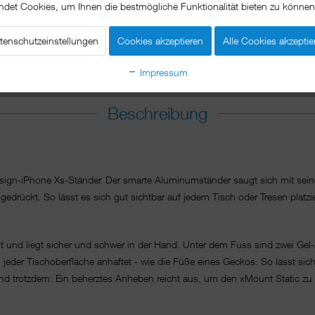
ndet Cookies, um Ihnen die bestmögliche Funktionalität bieten zu könne
tenschutzeinstellungen
Cookies akzeptieren
Alle Cookies akzeptie
Impressum
Beschreibung
Design-iPhone Xs-Ständer. Der smarte Aluminumständer saugt sich mit sei
gedrückt. So lässt es sich gut sichtbar auf jedem Tisch oder Tresen platz
t und liegt sicher und schwer in der Hand. Unter dem Fuss sind zwei Gel
n jeder Tischoberfläche anhaftet - wie die Füße eines Geckos. So lässt sic
d trotzdem: Ein beherztes Anheben reicht aus, um den xMount Static zu l