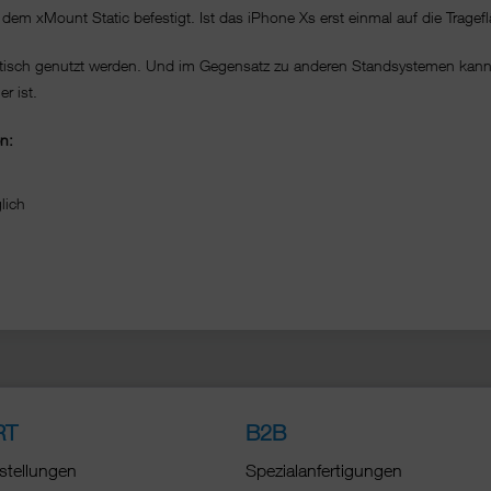
m xMount Static befestigt. Ist das iPhone Xs erst einmal auf die Trageflä
btisch genutzt werden. Und im Gegensatz zu anderen Standsystemen kann
r ist.
n:
änglich
RT
B2B
stellungen
Spezialanfertigungen