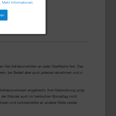
n.
Mehr Informationen
ren
nen Gel-Adhäsionsfüßen an jeder Oberfläche fest. Das
ieren, bei Bedarf aber auch jederzeit abnehmen und in
-Adhäsionskissen angebracht. Ihre Klebewirkung sorgt
h der Ständer auch im hektischen Büroalltag nicht
ösen und rückstandsfrei an anderer Stelle wieder