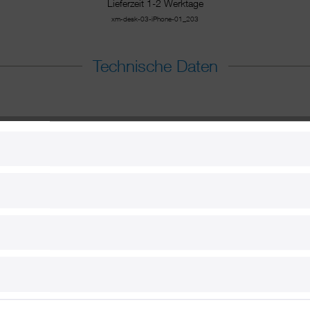
Lieferzeit 1-2 Werktage
xm-desk-03-iPhone-01_203
Technische Daten