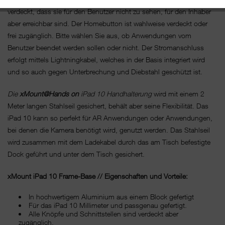
verdeckt, dass sie für den Benutzer nicht zu sehen, für den Inhaber
aber erreichbar sind. Der Homebutton ist wahlweise verdeckt oder
frei zugänglich. Bitte wählen Sie aus, ob Anwendungen vom
Benutzer beendet werden sollen oder nicht. Der Stromanschluss
erfolgt mittels Lightningkabel, welches in der Basis integriert wird
und so auch gegen Unterbrechung und Diebstahl geschützt ist.
Die
xMount@Hands on
iPad 10 Handhalterung
wird mit einem 2
Meter langen Stahlseil gesichert, behält aber seine Flexibilität. Das
iPad 10 kann so perfekt für AR Anwendungen oder Anwendungen,
bei denen die Kamera benötigt wird, genutzt werden. Das Stahlseil
wird zusammen mit dem Ladekabel durch das am Tisch befestigte
Dock geführt und unter dem Tisch gesichert.
xMount iPad 10 Frame-Base // Eigenschaften und Vorteile:
In hochwertigem Aluminium aus einem Block gefertigt
Für das iPad 10 Millimeter und passgenau gefertigt.
Alle Knöpfe und Schnittstellen sind verdeckt aber
zugänglich.