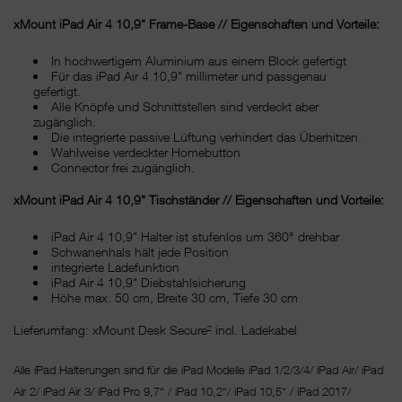
xMount iPad Air 4 10,9" Frame-Base // Eigenschaften und Vorteile:
In hochwertigem Aluminium aus einem Block gefertigt
Für das iPad Air 4 10,9" millimeter und passgenau
gefertigt.
Alle Knöpfe und Schnittstellen sind verdeckt aber
zugänglich.
Die integrierte passive Lüftung verhindert das Überhitzen.
Wahlweise verdeckter Homebutton
Connector frei zugänglich.
xMount iPad Air 4 10,9" Tischständer // Eigenschaften und Vorteile:
iPad Air 4 10,9" Halter ist stufenlos um 360° drehbar
Schwanenhals hält jede Position
integrierte Ladefunktion
iPad Air 4 10,9" Diebstahlsicherung
Höhe max. 50 cm, Breite 30 cm, Tiefe 30 cm
Lieferumfang: xMount Desk Secure² incl. Ladekabel
Alle iPad Halterungen sind für die iPad Modelle iPad 1/2/3/4/ iPad Air/ iPad
Air 2/ iPad Air 3/ iPad Pro 9,7“ / iPad 10,2“/ iPad 10,5“ / iPad 2017/