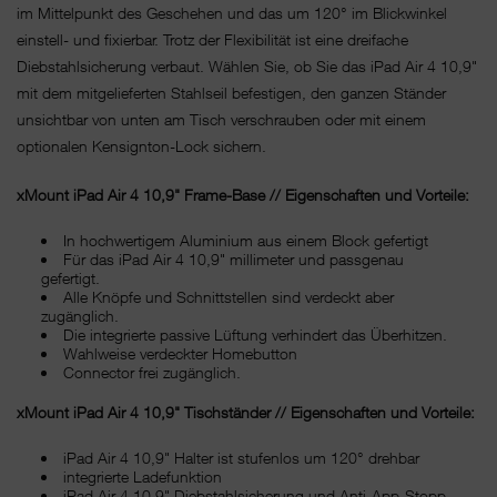
im Mittelpunkt des Geschehen und das um 120° im Blickwinkel
einstell- und fixierbar. Trotz der Flexibilität ist eine dreifache
Diebstahlsicherung verbaut. Wählen Sie, ob Sie das iPad Air 4 10,9"
mit dem mitgelieferten Stahlseil befestigen, den ganzen Ständer
unsichtbar von unten am Tisch verschrauben oder mit einem
optionalen Kensignton-Lock sichern.
xMount iPad Air 4 10,9" Frame-Base // Eigenschaften und Vorteile:
In hochwertigem Aluminium aus einem Block gefertigt
Für das iPad Air 4 10,9" millimeter und passgenau
gefertigt.
Alle Knöpfe und Schnittstellen sind verdeckt aber
zugänglich.
Die integrierte passive Lüftung verhindert das Überhitzen.
Wahlweise verdeckter Homebutton
Connector frei zugänglich.
xMount iPad Air 4 10,9" Tischständer // Eigenschaften und Vorteile:
iPad Air 4 10,9" Halter ist stufenlos um 120° drehbar
integrierte Ladefunktion
iPad Air 4 10,9" Diebstahlsicherung und Anti-App-Stopp