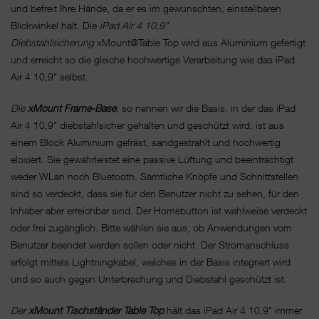
und befreit Ihre Hände, da er es im gewünschten, einstellbaren
Blickwinkel hält. Die
iPad Air 4 10,9"
Diebstahlsicherung
xMount@Table Top wird aus Aluminium gefertigt
und erreicht so die gleiche hochwertige Verarbeitung wie das iPad
Air 4 10,9" selbst.
Die
xMount Frame-Base
,
so nennen wir die Basis, in der das iPad
Air 4 10,9" diebstahlsicher gehalten und geschützt wird, ist aus
einem Block Aluminium gefräst, sandgestrahlt und hochwertig
eloxiert. Sie gewährleistet eine passive Lüftung und beeinträchtigt
weder WLan noch Bluetooth. Sämtliche Knöpfe und Schnittstellen
sind so verdeckt, dass sie für den Benutzer nicht zu sehen, für den
Inhaber aber erreichbar sind. Der Homebutton ist wahlweise verdeckt
oder frei zugänglich. Bitte wählen sie aus, ob Anwendungen vom
Benutzer beendet werden sollen oder nicht. Der Stromanschluss
erfolgt mittels Lightningkabel, welches in der Basis integriert wird
und so auch gegen Unterbrechung und Diebstahl geschützt ist.
Der
xMount Tischständer
Table Top
hält das iPad Air 4 10,9" immer