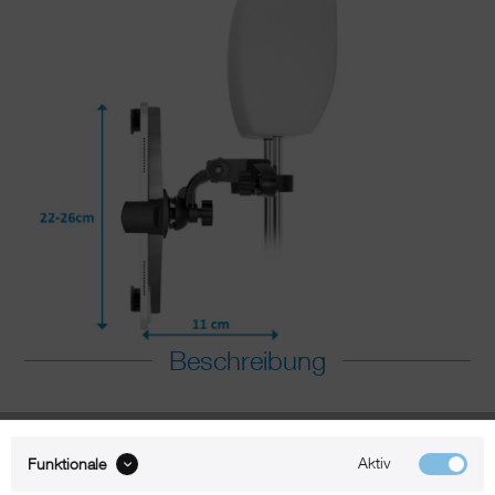
Beschreibung
xMount@Car - iPad mini 5
Aktiv
Funktionale
Kopfstützenhalter bringt das Kino ins