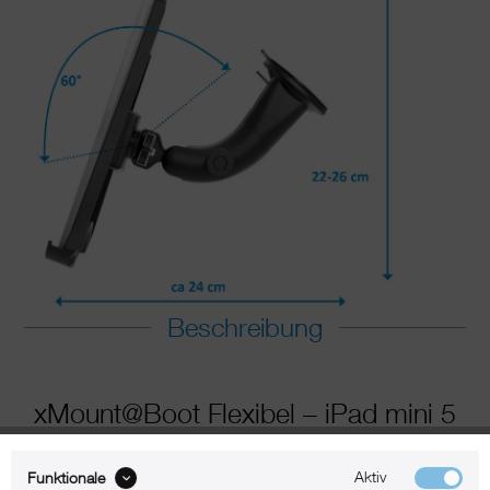
Beschreibung
xMount@Boot Flexibel – iPad mini 5
Boothalterung Hält jeder Welle stand
Aktiv
Funktionale