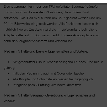
leichte iPad mini 5 (980 Gram) spielend tragen. Auch Stöße und
Erschütterungen kann der, aus TPU gefertigte, Saugnapf dämpfen
und schluckt so die meisten Vibrationen, die auf dem Boot
entstehen. Das iPad mini 5 kann um 360° gedreht werden und um
60° im Blickwinkel eingestellt werden. Alle Positionen lassen sich
natürlich fixieren. Zusätzlich wird die im Lieferumfang befindliche
Adapterplatte fest im Boot verschraubt. In diese Adapterplatte wird
dann der Saugnapf verklemmt und verschraubt.
iPad mini 5 Halterung Basis // Eigenschaften und Vorteile:
• Mit geschützter Clip-in-Technik passgenau für das iPad mini 5
gefertigt
• Hält das iPad mini 5 auch mit Cover oder Tasche
• Alle Knöpfe und Schnittstellen bleiben frei zugängiglich
• Integrierte passiv-Lüftung verhindert Überhitzen
iPad mini 5 Halter Saugnapf-Befestigung // Eigenschaften und
Vorteile: