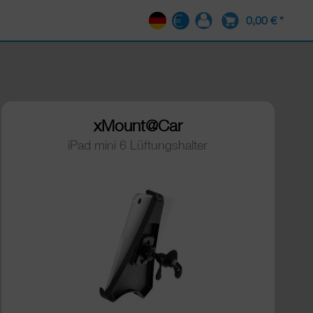
0,00 € *
DE
xMount@Car
iPad mini 6 Lüftungshalter