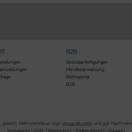
RT
B2B
stellungen
Spezialanfertigungen
anweisungen
Händleranmeldung
nfrage
Bildmaterial
B2B
 gesetzl. Mehrwertsteuer zzgl.
Versandkosten
und ggf. Nachnahm
Impressum
AGB
Datenschutz
Widerrufsrecht
Versand
|
|
|
|