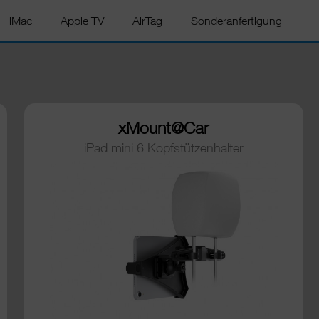
iMac
Apple TV
AirTag
Sonderanfertigung
xMount@Car
iPad mini 6 Kopfstützenhalter