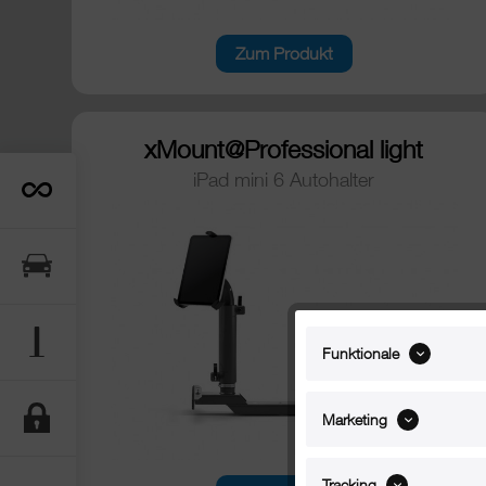
Zum Produkt
xMount@Professional light
iPad mini 6 Autohalter
Funktionale
Marketing
Tracking