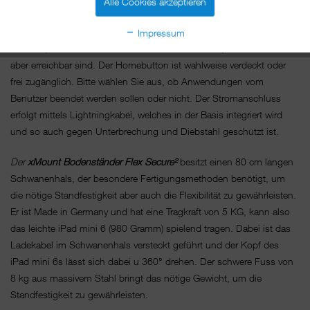
Alle Cookies akzeptieren
gewährleistet eine passive Lüftung und beeinträchtigt weder WLan
noch Bluetooth. Sämtliche Knöpfe und Schnittstellen sind so
Impressum
verdeckt, dass sie für den Benutzer nicht zu sehen, für den Inhaber
aber erreichbar sind. Der Homebutton ist wahlweise verdeckt oder
frei zugänglich. Bitte wählen Sie aus, ob Anwendungen vom
Benutzer beendet werden sollen oder nicht. Der Stromanschluss
erfolgt mittels Lightningkabel, welches in der Basis integriert wird
und so auch gegen Unterbrechung und Diebstahl geschützt ist.
Der
xMount Bodenständer
Flex Secure
²
besitzt einen 80 cm langen
Schwanenhals, der besondere Fertigungsmethoden benötigt, um
die nötige Standfestigkeit aber auch die Flexibilität zu gewährleisten.
Er ist Made in Germany und hat eine Tragkraft von 5 KG, kann also
das leichte iPad mini 6 (980 Gramm) spielend tragen. Dabei ist das
Ladekabel im Schwanenhals versteckt geführt und der Kopf des
iPad mini 6s lässt sich dabei u 360° drehen. Der schwere Fuss von
8 kg aus massivem Stahl bringt das nötige Gewicht, um die
Standfestigkeit zu gewährleisten.