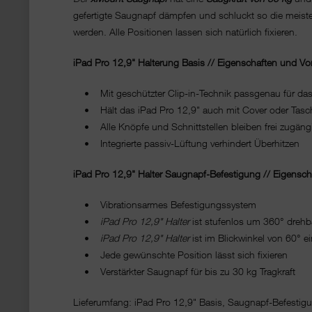
gefertigte Saugnapf dämpfen und schluckt so die meiste
werden. Alle Positionen lassen sich natürlich fixieren.
iPad Pro 12,9" Halterung Basis // Eigenschaften und Vort
• Mit geschützter Clip-in-Technik passgenau für das i
• Hält das iPad Pro 12,9" auch mit Cover oder Tasc
• Alle Knöpfe und Schnittstellen bleiben frei zugäng
• Integrierte passiv-Lüftung verhindert Überhitzen
iPad Pro 12,9" Halter Saugnapf-Befestigung // Eigenscha
• Vibrationsarmes Befestigungssystem
•
iPad Pro 12,9" Halter
ist stufenlos um 360° drehb
•
iPad Pro 12,9" Halter
ist im Blickwinkel von 60° ei
• Jede gewünschte Position lässt sich fixieren
• Verstärkter Saugnapf für bis zu 30 kg Tragkraft
Lieferumfang: iPad Pro 12,9" Basis, Saugnapf-Befesti