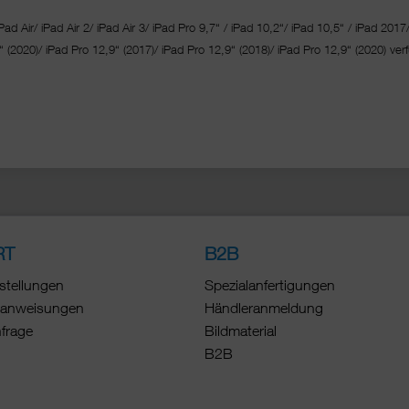
Pad Air/ iPad Air 2/ iPad Air 3/ iPad Pro 9,7“ / iPad 10,2“/ iPad 10,5“ / iPad 2017
“ (2020)/ iPad Pro 12,9“ (2017)/ iPad Pro 12,9“ (2018)/ iPad Pro 12,9“ (2020) verf
RT
B2B
stellungen
Spezialanfertigungen
anweisungen
Händleranmeldung
nfrage
Bildmaterial
B2B