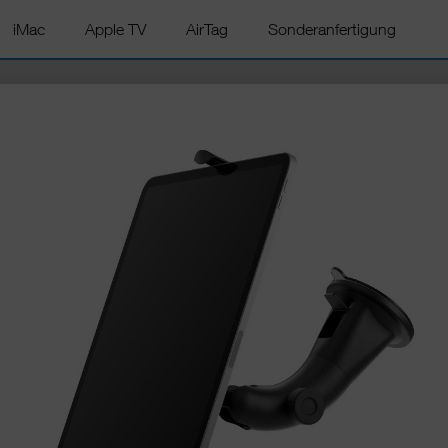
iMac
Apple TV
AirTag
Sonderanfertigung