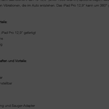
n Vibrationen, die im Auto entstehen. Das iPad Pro 12,9" kann um 360° 
eile:
Pad Pro 12,9" gefertigt
he
ig
ften und Vorteile:
ar
nstellbar
gung und Sauger-Adapter