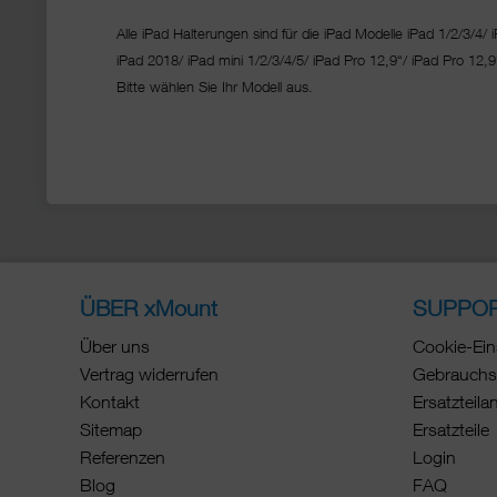
Alle iPad Halterungen sind für die iPad Modelle iPad 1/2/3/4/ i
iPad 2018/ iPad mini 1/2/3/4/5/ iPad Pro 12,9“/
iPad Pro 12,9
Bitte wählen Sie Ihr Modell aus.
ÜBER xMount
SUPPO
Über uns
Cookie-Ein
Vertrag widerrufen
Gebrauchs
Kontakt
Ersatzteila
Sitemap
Ersatzteile
Referenzen
Login
Blog
FAQ