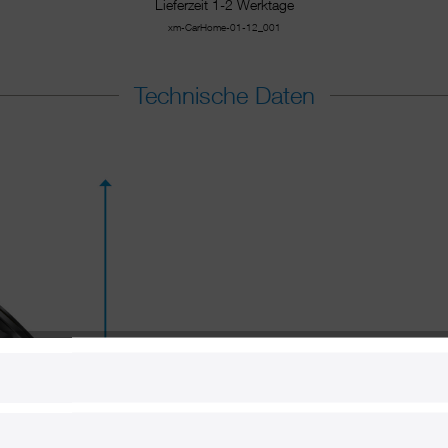
Lieferzeit 1-2 Werktage
xm-CarHome-01-12_001
Technische Daten