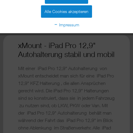
Alle Cookies akzeptieren
Zum Produkt
Impressum
xMount - iPad Pro 12,9"
Autohalterung stabil und mobil
Mit einer iPad Pro 12,9" Autohalterung von
xMount entscheidet man sich für eine iPad Pro
12,9" KFZ Halterung , die allen Ansprüchen
gerecht wird. Die iPad Pro 12,9" Halterungen
sind so konstruiert, dass sie in jedem Fahrzeug
zu nutzen sind, ob LKW, PKW oder Van. Mit
der iPad Pro 12,9" Autohalterung behält man
während der Fahrt das iPad Pro 12,9" im Blick
ohne Ablenkung im Straßenverkehr. Alle iPad