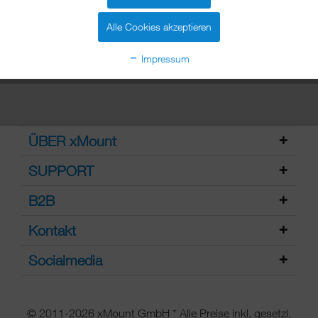
wählen Sie Ihr Modell aus.
mehr erfahren »
Alle Cookies akzeptieren
Impressum
ÜBER xMount
SUPPORT
B2B
Kontakt
Socialmedia
© 2011-2026 xMount GmbH * Alle Preise inkl. gesetzl.