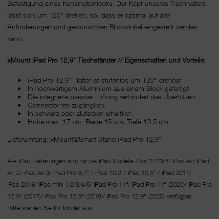
Befestigung eines Kensingtonlocks. Der Kopf unseres Tischhalters
lässt sich um 120° drehen, so, dass er optimal auf alle
Anforderungen und gewünschten Blickwinkel eingestellt werden
kann.
xMount iPad Pro 12,9" Tischständer // Eigenschaften und Vorteile:
iPad Pro 12,9" Halter ist stufenlos um 120° drehbar
In hochwertigem Aluminium aus einem Block gefertigt
Die integrierte passive Lüftung verhindert das Überhitzen.
Connector frei zugänglich.
In schwarz oder alufarben erhältlich
Höhe max. 17 cm, Breite 15 cm, Tiefe 13,5 cm
Lieferumfang: xMount@Smart Stand iPad Pro 12,9"
Alle iPad Halterungen sind für die iPad Modelle iPad 1/2/3/4/ iPad Air/ iPad
Air 2/ iPad Air 3/ iPad Pro 9,7“ / iPad 10,2“/ iPad 10,5“ / iPad 2017/
iPad 2018/ iPad mini 1/2/3/4/5/ iPad Pro 11“/
iPad Pro 11“ (2020)/ iPad Pro
12,9“ (2017)/ iPad Pro 12,9“ (2018)/ iPad Pro 12,9“ (2020) verfügbar.
Bitte wählen Sie Ihr Modell aus.