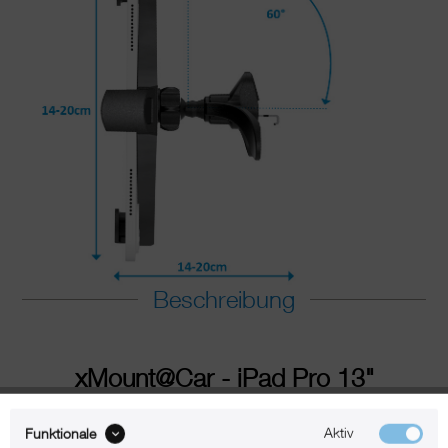
Beschreibung
xMount@Car - iPad Pro 13"
Lüftungshalter im Auto einfach
praktisch
Aktiv
Funktionale