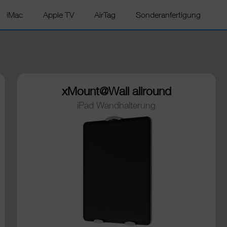
iMac
Apple TV
AirTag
Sonderanfertigung
xMount@Wall allround
iPad Wandhalterung