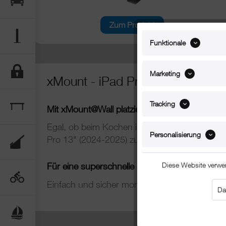
Zum Produkt
Funktionale
Marketing
xMount - iPad Pro 13" (2024-202
Tracking
Mit xMount@Wall platzieren Sie Ihr iPad Pro 1
Egal, ob beim Kochen in der Küche, beim Mus
Personalisierung
Pro 13" (2024-2025) zuhause tun möchten.
Diese Website verwe
Für eine superschnelle und flexible Anbringun
Einfach und sicher montiert sehen sie super
Da