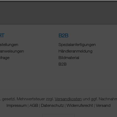
RT
B2B
stellungen
Spezialanfertigungen
anweisungen
Händleranmeldung
nfrage
Bildmaterial
B2B
 gesetzl. Mehrwertsteuer zzgl.
Versandkosten
und ggf. Nachnahm
Impressum
AGB
Datenschutz
Widerrufsrecht
Versand
|
|
|
|