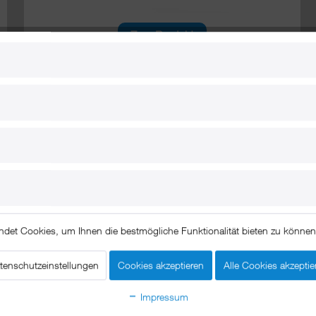
Zum Produkt
5) Wandhalterung positioniert das iPad a
3" (2024-2025) schnell und einfach an jeder Wand.
ik auswählen im Wohnzimmer oder bei der Internet-Recher
ndet Cookies, um Ihnen die bestmögliche Funktionalität bieten zu könne
g Ihres iPad Pro 13" (2024-2025) ist die Wandhalterung ide
 aus und bringen noch mehr Spaß mit dem iPad Pro 13" (2
tenschutzeinstellungen
Cookies akzeptieren
Alle Cookies akzeptie
Impressum