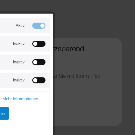
Aktiv
Inaktiv
n jeder Wand platzsparend
Inaktiv
che eben bei allem, was Sie mit Ihrem iPad
Inaktiv
n.
Mehr Informationen
al:
024-2025).
ren