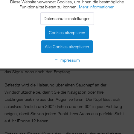
Einfach iPhone 12 an den xMount@Cover Mount halten und schon
Diese Website verwendet Cookies, um Ihnen die bestmögliche
Funktionalität bieten zu können.
Mehr Informationen
ist es sicher im Auto befestigt.
Datenschutzeinstellungen
Das Geheimnis des xMount@Cover Mount ist die Dockplate, ein
kleines nur 0,2mm dickes aus Metall gefertigtes Plättchen, das Sie
Cookies akzeptieren
problemlos zwischen Hülle und iPhone 12, direkt auf dem iPhone
12 oder sogar zwischen Akkudeckel und iPhone 12 platzieren
Alle Cookies akzeptieren
können und die passgenau vom Magneten der Halterung
angezogen wird. Egal ob Hoch- oder Querformat, der Magnet hält Ihr
Impressum
iPhone 12 in jeder gewünschten Position. Stört dabei aber weder
das Signal noch noch den Empfang.
Befestigt wird die Halterung über einen Saugnapf an der
Windschutzscheibe, damit Sie die Navigation oder Ihre
Lieblingsmusik nie aus den Augen verlieren. Der Kopf lässt sich
selbstverständlich um 360° drehen und um 60° in jede Richtung
neigen, damit Sie von jedem Punkt Ihres Autos aus perfekte Sicht
auf Ihr iPhone 12 haben.
Einfach das iPhone 12 aus der Hülle nehmen, das mitgelieferten