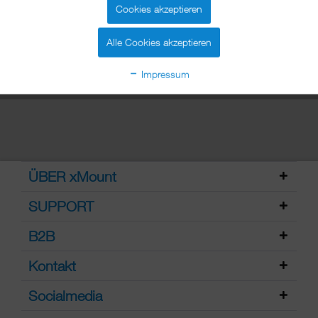
Social Media mit anderen Sportlern – alleine
Cookies akzeptieren
strampeln bedeutet eben nicht, nichts...
mehr
erfahren »
Alle Cookies akzeptieren
Impressum
ÜBER xMount
SUPPORT
B2B
Kontakt
Socialmedia