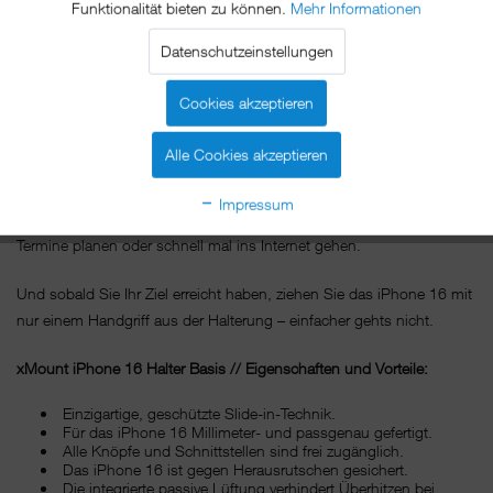
Funktionalität bieten zu können.
Mehr Informationen
an den Lamellen des Lüftungsschachtes Ihres Fahrzeugs.
Besonders empfehlenswert ist diese Art der Befestigung für
Datenschutzeinstellungen
Fahrzeuge mit kleiner Windschutzscheibe.
Cookies akzeptieren
Mit xMount@Car für die Lüftung navigiert Sie Ihr iPhone 16 in
angenehmer Sichtweite an das gewünschte Fahrtziel, versorgt Sie
Alle Cookies akzeptieren
unterwegs mit Ihrer Lieblingsmusik und ist immer zum Telefonieren
bereit.So verpassen Sie keinen wichtigen Anruf mehr und können
Impressum
während einer kurzen Pause Ihre E-Mails bearbeiten, die nächsten
Termine planen oder schnell mal ins Internet gehen.
Und sobald Sie Ihr Ziel erreicht haben, ziehen Sie das iPhone 16 mit
nur einem Handgriff aus der Halterung – einfacher gehts nicht.
xMount iPhone 16 Halter Basis // Eigenschaften und Vorteile:
Einzigartige, geschützte Slide-in-Technik.
Für das iPhone 16 Millimeter- und passgenau gefertigt.
Alle Knöpfe und Schnittstellen sind frei zugänglich.
Das iPhone 16 ist gegen Herausrutschen gesichert.
Die integrierte passive Lüftung verhindert Überhitzen bei