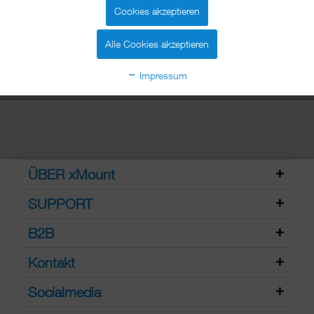
Media mit anderen Sportlern – alleine
Cookies akzeptieren
strampeln bedeutet eben nicht, nichts
mitzukriegen....
mehr erfahren »
Alle Cookies akzeptieren
Impressum
ÜBER xMount
SUPPORT
B2B
Kontakt
Socialmedia