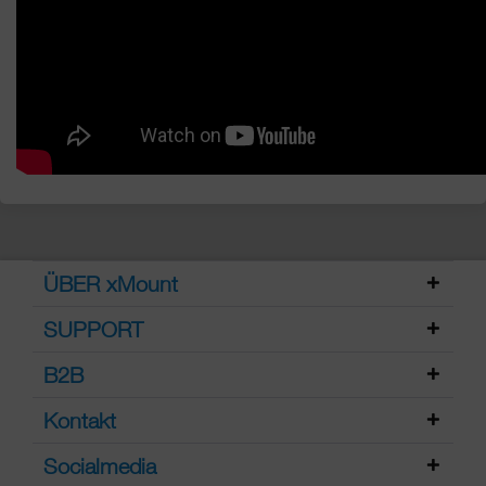
ÜBER xMount
SUPPORT
B2B
Kontakt
Socialmedia